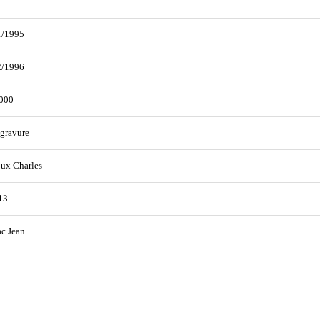
1/1995
2/1996
000
gravure
ux Charles
13
c Jean