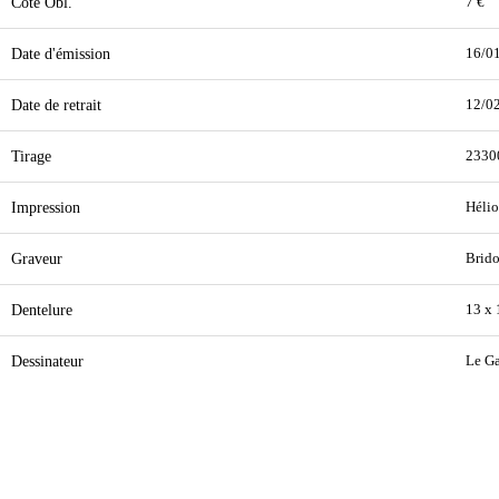
Cote Obl.
7 €
Date d'émission
16/0
Date de retrait
12/0
Tirage
2330
Impression
Hélio
Graveur
Brido
Dentelure
13 x 
Dessinateur
Le Ga