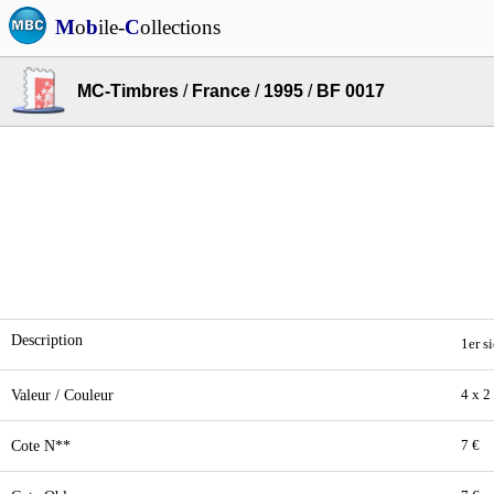
M
o
b
ile-
C
ollections
MC-Timbres
/
France
/
1995
/
BF 0017
Description
1er s
Valeur / Couleur
4 x 2
Cote N**
7 €