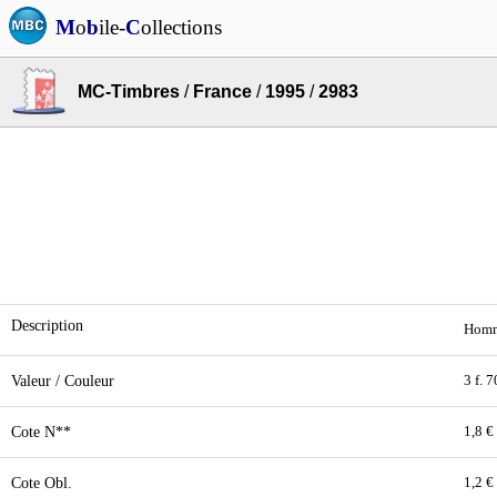
M
o
b
ile-
C
ollections
MC-Timbres
/
France
/
1995
/
2983
Description
Homm
Valeur / Couleur
3 f. 7
Cote N**
1,8 €
Cote Obl.
1,2 €