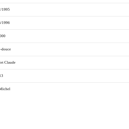
2/1995
6/1996
000
e-douce
et Claude
13
Michel