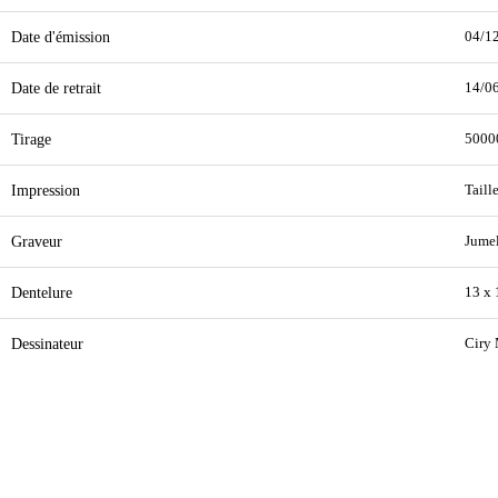
Date d'émission
04/1
Date de retrait
14/0
Tirage
5000
Impression
Taill
Graveur
Jumel
Dentelure
13 x 
Dessinateur
Ciry 