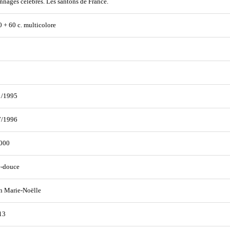
nnages célèbres. Les santons de France.
80 + 60 c. multicolore
1/1995
7/1996
000
e-douce
n Marie-Noëlle
13