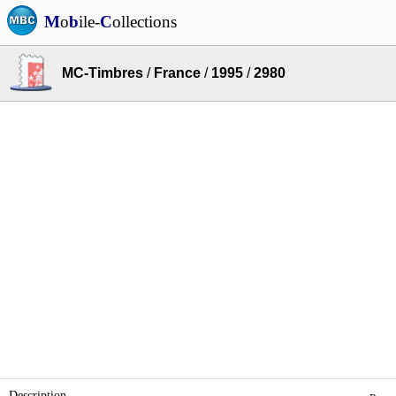
M
o
b
ile-
C
ollections
MC-Timbres
/
France
/
1995
/
2980
Description