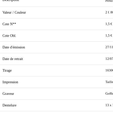
Perso
Valeur / Couleur
2 f. 
Cote N**
1,5 €
Cote Obl.
1,5 €
Date d'émission
27/1
Date de retrait
12/0
Tirage
1630
Impression
Taill
Graveur
Goffi
Dentelure
13 x 