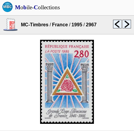
M
o
b
ile-
C
ollections
MC-Timbres
/
France
/
1995
/
2967