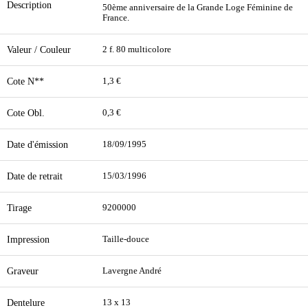
Description
50ème anniversaire de la Grande Loge Féminine de
France.
Valeur / Couleur
2 f. 80 multicolore
Cote N**
1,3 €
Cote Obl.
0,3 €
Date d'émission
18/09/1995
Date de retrait
15/03/1996
Tirage
9200000
Impression
Taille-douce
Graveur
Lavergne André
Dentelure
13 x 13