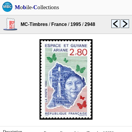
M
o
b
ile-
C
ollections
MC-Timbres
/
France
/
1995
/
2948
Description