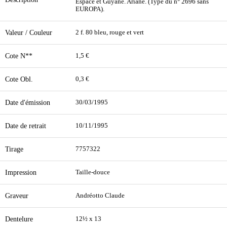
Espace et Guyane. Ariane. (Type du n° 2696 sans
EUROPA).
Valeur / Couleur
2 f. 80 bleu, rouge et vert
Cote N**
1,5 €
Cote Obl.
0,3 €
Date d'émission
30/03/1995
Date de retrait
10/11/1995
Tirage
7757322
Impression
Taille-douce
Graveur
Andréotto Claude
Dentelure
12½ x 13