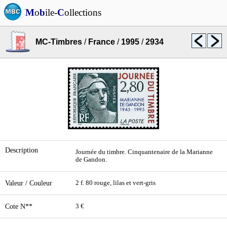
M
o
b
ile-
C
ollections
MC-Timbres
/
France
/
1995
/
2934
Description
Journée du timbre. Cinquantenaire de la Marianne
de Gandon.
Valeur / Couleur
2 f. 80 rouge, lilas et vert-gris
Cote N**
3 €