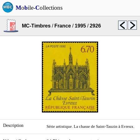
M
o
b
ile-
C
ollections
MC-Timbres
/
France
/
1995
/
2926
Description
Série artistique. La chasse de Saint-Tauzin à Evreux.