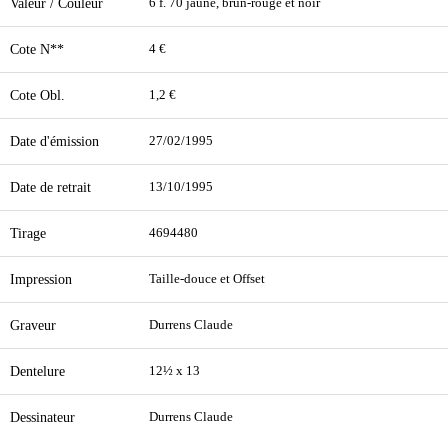
Valeur / Couleur
6 f. 70 jaune, brun-rouge et noir
Cote N**
4 €
Cote Obl.
1,2 €
Date d'émission
27/02/1995
Date de retrait
13/10/1995
Tirage
4694480
Impression
Taille-douce et Offset
Graveur
Durrens Claude
Dentelure
12½ x 13
Dessinateur
Durrens Claude