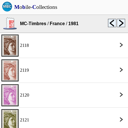
M
o
b
ile-
C
ollections
MC-Timbres
/
France
/
1981
2118
2119
2120
2121