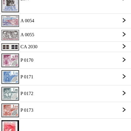
A 0054
A 0055
CA 2030
P 0170
P 0171
P 0172
P 0173