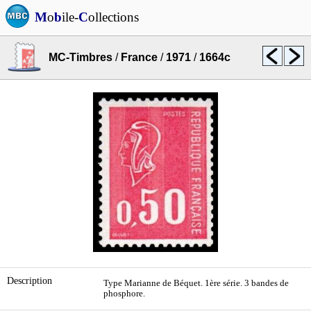
M
o
b
ile-
C
ollections
MC-Timbres
/
France
/
1971
/
1664c
Description
Type Marianne de Béquet. 1ère série. 3 bandes de
phosphore.