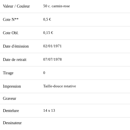
Valeur / Couleur
50 c. carmin-rose
Cote N**
0,5 €
Cote Obl.
0,15 €
Date d'émission
02/01/1971
Date de retrait
07/07/1978
Tirage
0
Impression
Taille-douce rotative
Graveur
Dentelure
14 x 13
Dessinateur