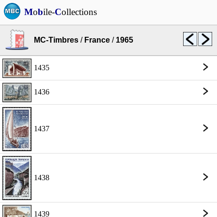
M
o
b
ile-
C
ollections
MC-Timbres
/
France
/
1965
1435
1436
1437
1438
1439