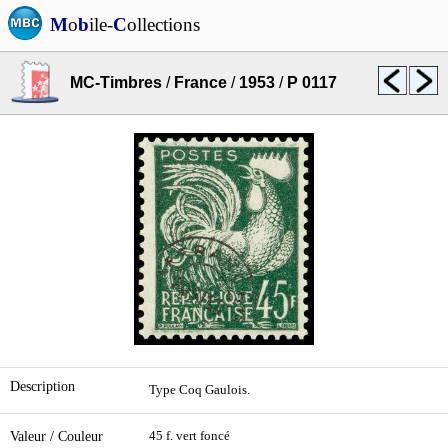
M
o
b
ile-
C
ollections
MC-Timbres
/
France
/
1953
/
P 0117
Description
Type Coq Gaulois.
Valeur / Couleur
45 f. vert foncé