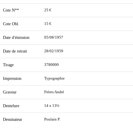
Cote N**
25 €
Cote Obl.
15 €
Date d'émission
05/08/1957
Date de retrait
28/02/1959
Tirage
3780000
Impression
Typographie
Graveur
Frères André
Dentelure
14 x 13½
Dessinateur
Poulain P.