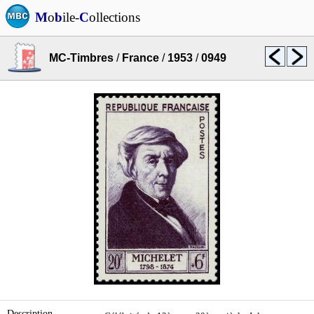
M
o
b
ile-
C
ollections
MC-Timbres
/
France
/
1953
/
0949
Description