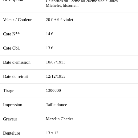
Célébrités du 12ème au 20ème siècle. Jules
Michelet, historien.
Valeur / Couleur
20 f. + 6 f. violet
Cote N**
14 €
Cote Obl.
13 €
Date d'émission
10/07/1953
Date de retrait
12/12/1953
Tirage
1300000
Impression
Taille-douce
Graveur
Mazelin Charles
Dentelure
13 x 13