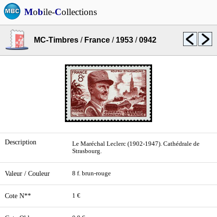
M
o
b
ile-
C
ollections
MC-Timbres
/
France
/
1953
/
0942
Description
Le Maréchal Leclerc (1902-1947). Cathédrale de
Strasbourg.
Valeur / Couleur
8 f. brun-rouge
Cote N**
1 €