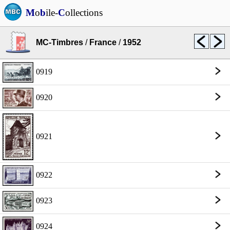
M
o
b
ile-
C
ollections
MC-Timbres
/
France
/
1952
0919
0920
0921
0922
0923
0924