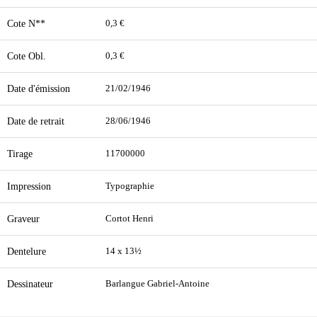
Cote N**
0,3 €
Cote Obl.
0,3 €
Date d'émission
21/02/1946
Date de retrait
28/06/1946
Tirage
11700000
Impression
Typographie
Graveur
Cortot Henri
Dentelure
14 x 13½
Dessinateur
Barlangue Gabriel-Antoine