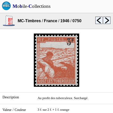
M
o
b
ile-
C
ollections
MC-Timbres
/
France
/
1946
/
0750
Description
Au profit des tuberculeux. Surchargé.
Valeur / Couleur
3 f. sur 2 f. + 1 f. orange