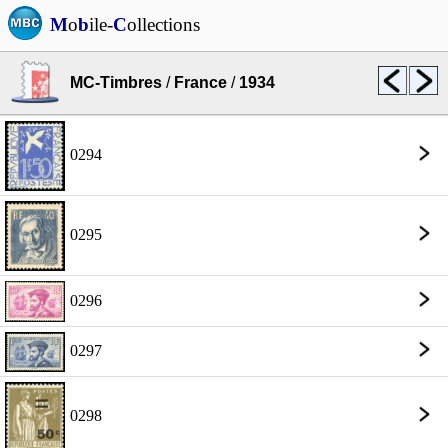
M
o
b
ile-
C
ollections
MC-Timbres
/
France
/
1934
0294
0295
0296
0297
0298