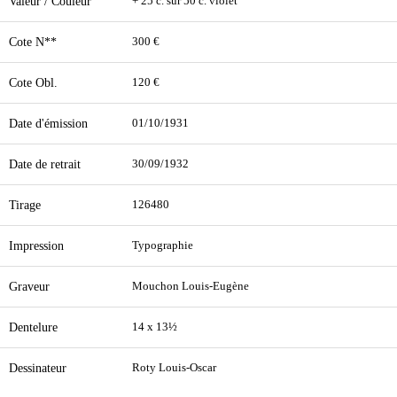
Valeur / Couleur
+ 25 c. sur 50 c. violet
Cote N**
300 €
Cote Obl.
120 €
Date d'émission
01/10/1931
Date de retrait
30/09/1932
Tirage
126480
Impression
Typographie
Graveur
Mouchon Louis-Eugène
Dentelure
14 x 13½
Dessinateur
Roty Louis-Oscar