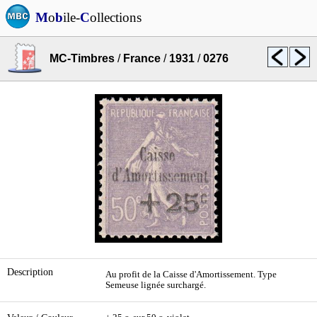
M
o
b
ile-
C
ollections
MC-Timbres
/
France
/
1931
/
0276
Description
Au profit de la Caisse d'Amortissement. Type
Semeuse lignée surchargé.