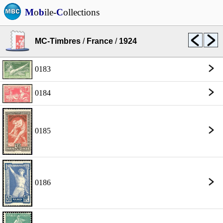
M
o
b
ile-
C
ollections
MC-Timbres
/
France
/
1924
0183
0184
0185
0186