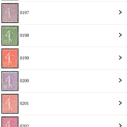
0197
0198
0199
0200
0201
0202