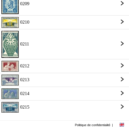
0209
0210
0211
0212
0213
0214
0215
Politique de confidentialité
|