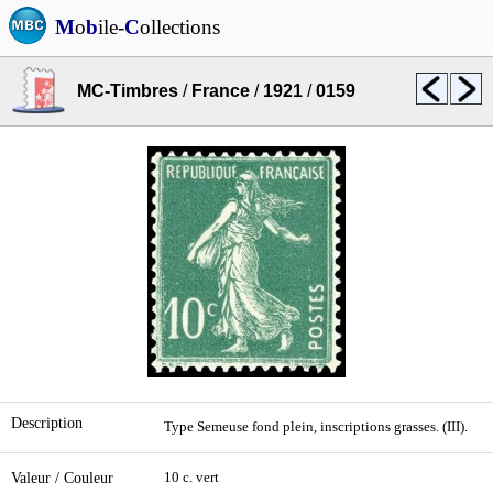
M
o
b
ile-
C
ollections
MC-Timbres
/
France
/
1921
/
0159
Description
Type Semeuse fond plein, inscriptions grasses. (III).
Valeur / Couleur
10 c. vert