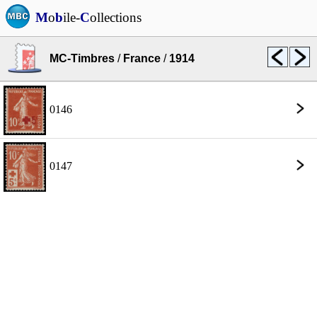
M
o
b
ile-
C
ollections
MC-Timbres
/
France
/
1914
0146
0147