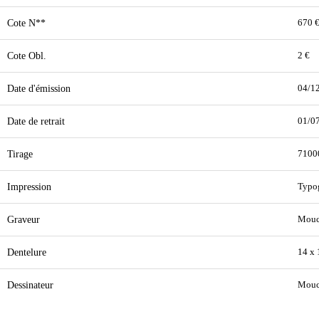
Cote N**
670 
Cote Obl.
2 €
Date d'émission
04/1
Date de retrait
01/0
Tirage
7100
Impression
Typo
Graveur
Mouc
Dentelure
14 x
Dessinateur
Mouc