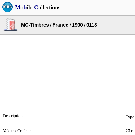
M
o
b
ile-
C
ollections
MC-Timbres
/
France
/
1900
/
0118
Description
Type 
Valeur / Couleur
25 c.