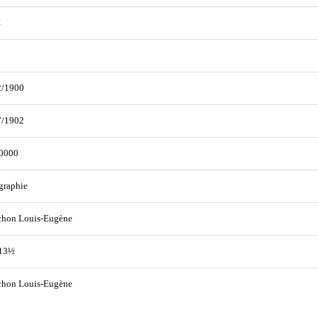
€
2/1900
7/1902
0000
graphie
hon Louis-Eugène
 13½
hon Louis-Eugène