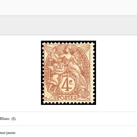
Blanc. (I).
brun-jaune