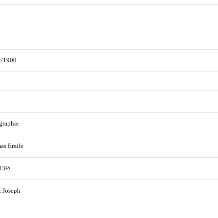
2/1900
graphie
as Emile
 13½
 Joseph