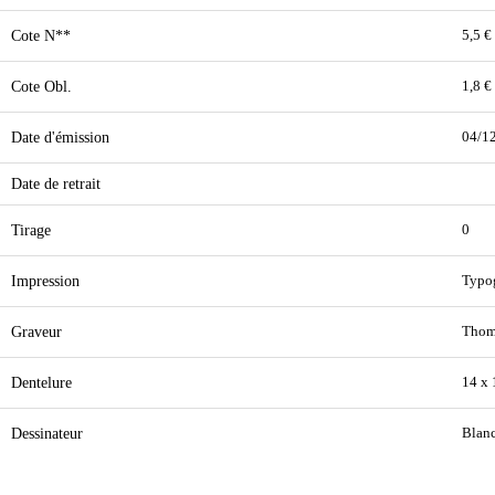
Cote N**
5,5 €
Cote Obl.
1,8 €
Date d'émission
04/1
Date de retrait
Tirage
0
Impression
Typo
Graveur
Thom
Dentelure
14 x
Dessinateur
Blanc