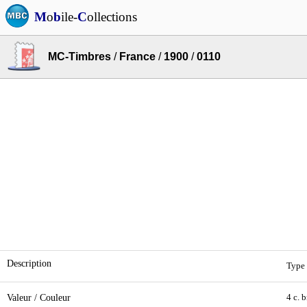
M
o
b
ile-
C
ollections
MC-Timbres
/
France
/
1900
/
0110
Description
Type 
Valeur / Couleur
4 c. 