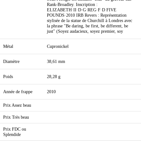
Rank-Broadley. Inscription :
ELIZABETH·II·D·G·REG·F·D FIVE
POUNDS·2010 IRB Revers : Représentation
stylisée de la statue de Churchill à Londres avec
la phrase "Be daring, be first, be different, be
just" (Soyez audacieux, soyez premier, soy
Métal
Cupronickel
Diamètre
38,61 mm
Poids
28,28 g
Année de frappe
2010
Prix Assez beau
Prix Très beau
Prix FDC ou
Splendide