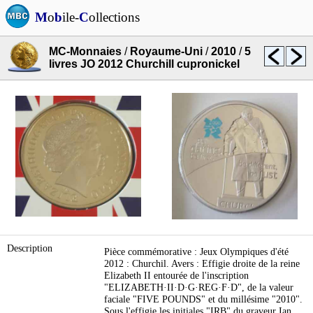
M
o
b
ile-
C
ollections
MC-Monnaies
/
Royaume-Uni
/
2010
/
5
livres JO 2012 Churchill cupronickel
Description
Pièce commémorative : Jeux Olympiques d'été
2012 : Churchil. Avers : Effigie droite de la reine
Elizabeth II entourée de l'inscription
"ELIZABETH·II·D·G·REG·F·D", de la valeur
faciale "FIVE POUNDS" et du millésime "2010".
Sous l'effigie les initiales "IRB" du graveur Ian