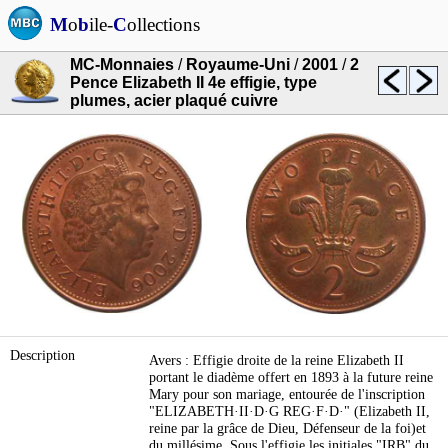
M
o
b
ile-
C
ollections
MC-Monnaies
/
Royaume-Uni
/
2001
/
2
Pence Elizabeth II 4e effigie, type
plumes, acier plaqué cuivre
Description
Avers : Effigie droite de la reine Elizabeth II
portant le diadème offert en 1893 à la future reine
Mary pour son mariage, entourée de l'inscription
"ELIZABETH·II·D·G REG·F·D·" (Elizabeth II,
reine par la grâce de Dieu, Défenseur de la foi)et
du millésime. Sous l'effigie les initiales "IRB" du