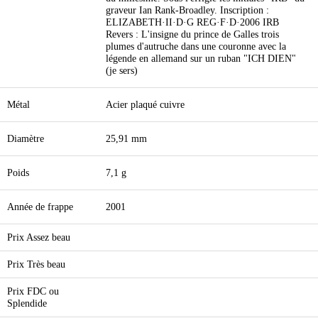
graveur Ian Rank-Broadley. Inscription :
ELIZABETH·II·D·G REG·F·D·2006 IRB
Revers : L'insigne du prince de Galles trois
plumes d'autruche dans une couronne avec la
légende en allemand sur un ruban "ICH DIEN"
(je sers)
Métal
Acier plaqué cuivre
Diamètre
25,91 mm
Poids
7,1 g
Année de frappe
2001
Prix Assez beau
Prix Très beau
Prix FDC ou
Splendide