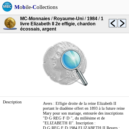
M
o
b
ile-
C
ollections
MC-Monnaies
/
Royaume-Uni
/
1984
/
1
livre Elizabeth II 2e effigie, chardon
écossais, argent
Description
Avers : Effigie droite de la reine Elizabeth II
portant le diadème offert en 1893 à la future reine
Mary pour son mariage, entourée des inscriptions
"D·G·REG·F·D·", du millésime et de
"ELIZABETH·II". Inscription :
D·G·REG·F·D·1984 ELIZABETH·II Revers :