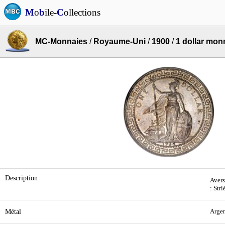
M
o
b
ile-
C
ollections
MC-Monnaies
/
Royaume-Uni
/
1900
/
1 dollar mon
Description
Avers 
: Stri
Métal
Arge