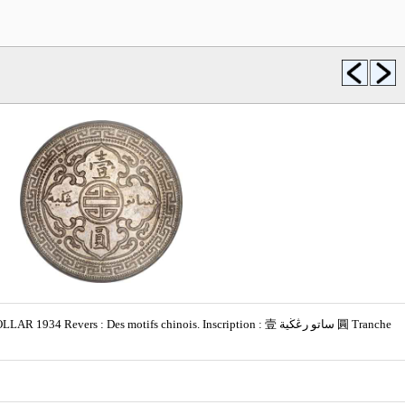
vers : Des motifs chinois. Inscription : 壹 ساتو رڠڬية‎ 圓 Tranche