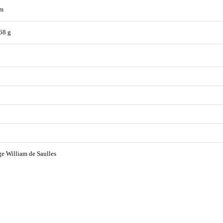
m
68 g
e William de Saulles