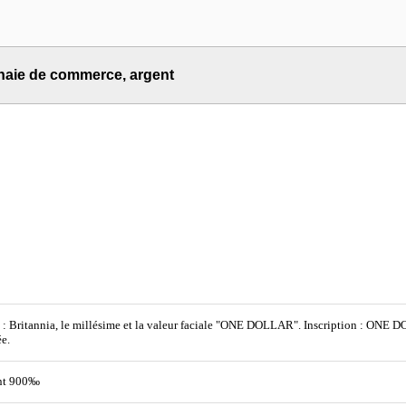
naie de commerce, argent
: Britannia, le millésime et la valeur faciale "ONE DOLLAR". Inscription : ONE DOLLAR 1934 Re
ée.
nt 900‰