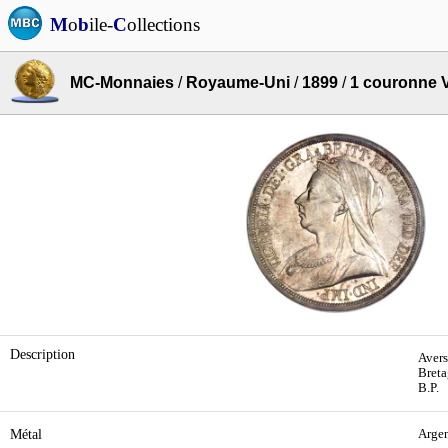
M
o
b
ile-
C
ollections
MC-Monnaies
/
Royaume-Uni
/
1899
/
1 couronne V
Description
Avers
Breta
B.P.
Métal
Arge