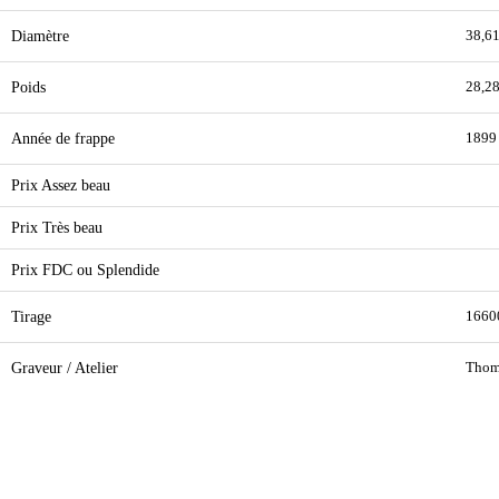
Diamètre
38,6
Poids
28,28
Année de frappe
1899
Prix Assez beau
Prix Très beau
Prix FDC ou Splendide
Tirage
1660
Graveur / Atelier
Thom