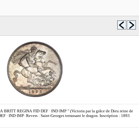
·GRA·BRITT·REGINA·FID·DEF · IND·IMP·" (Victoria par la grâce de Dieu reine de
· IND·IMP· Revers : Saint-Georges terrassant le dragon. Inscription : 1893