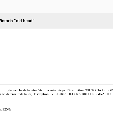
ictoria "old head"
 : Effigie gauche de la reine Victoria entourée par l'inscription "VICTORIA·DEI
gne, défenseur de la foi). Inscription : VICTORIA·DEI·GRA·BRITT·REGINA·FID·DEF 
nt 925‰