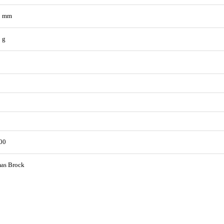
1 mm
 g
00
as Brock