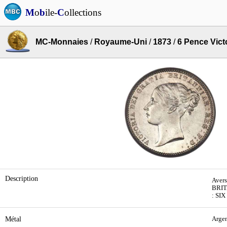
M
o
b
ile-
C
ollections
MC-Monnaies
/
Royaume-Uni
/
1873
/
6 Pence Vict
Description
Avers
BRITA
: SI
Métal
Arge