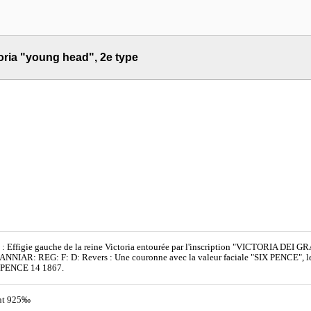
oria "young head", 2e type
 : Effigie gauche de la reine Victoria entourée par l'inscription "VICTORIA D
NNIAR: REG: F: D: Revers : Une couronne avec la valeur faciale "SIX PENCE", le mi
X PENCE 14 1867.
nt 925‰