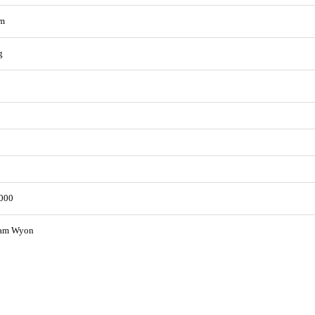
m
g
000
iam Wyon