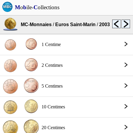
M
o
b
ile-
C
ollections
MC-Monnaies
/
Euros Saint-Marin
/
2003
1 Centime
2 Centimes
5 Centimes
10 Centimes
20 Centimes