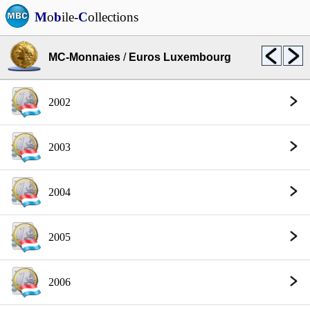
M
o
b
ile-
C
ollections
MC-Monnaies
/
Euros Luxembourg
2002
2003
2004
2005
2006