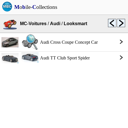
M
o
b
ile-
C
ollections
MC-Voitures
/
Audi
/
Looksmart
Audi Cross Coupe Concept Car
Audi TT Club Sport Spider