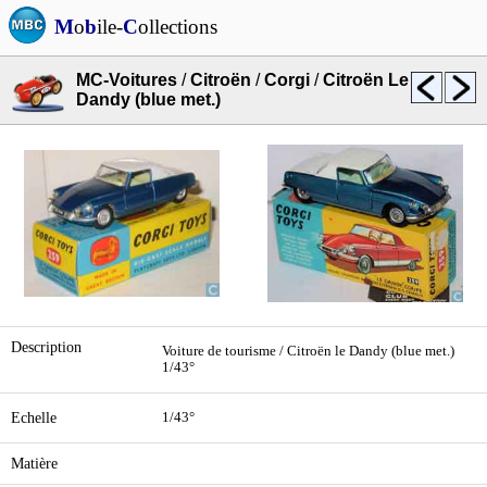
M
o
b
ile-
C
ollections
MC-Voitures
/
Citroën
/
Corgi
/
Citroën Le
Dandy (blue met.)
Description
Voiture de tourisme / Citroën le Dandy (blue met.)
1/43°
Echelle
1/43°
Matière