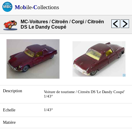
M
o
b
ile-
C
ollections
MC-Voitures
/
Citroën
/
Corgi
/
Citroën
DS Le Dandy Coupé
Description
Voiture de tourisme / Citroën DS 'Le Dandy Coupé'
1/43°
Echelle
1/43°
Matière